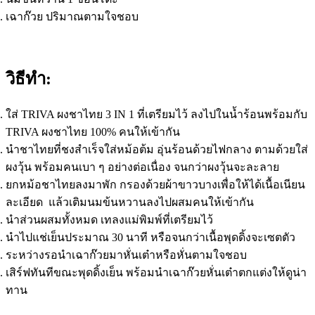
เฉาก๊วย ปริมาณตามใจชอบ
วิธีทำ:
ใส่ TRIVA ผงชาไทย 3 IN 1 ที่เตรียมไว้ ลงไปในน้ำร้อนพร้อมกับ
TRIVA ผงชาไทย 100% คนให้เข้ากัน
นำชาไทยที่ชงสำเร็จใส่หม้อต้ม อุ่นร้อนด้วยไฟกลาง ตามด้วยใส่
ผงวุ้น พร้อมคนเบา ๆ อย่างต่อเนื่อง จนกว่าผงวุ้นจะละลาย
ยกหม้อชาไทยลงมาพัก กรองด้วยผ้าขาวบางเพื่อให้ได้เนื้อเนียน
ละเอียด แล้วเติมนมข้นหวานลงไปผสมคนให้เข้ากัน
นำส่วนผสมทั้งหมด เทลงแม่พิมพ์ที่เตรียมไว้
นำไปแช่เย็นประมาณ 30 นาที หรือจนกว่าเนื้อพุดดิ้งจะเซตตัว
ระหว่างรอนำเฉาก๊วยมาหั่นเต๋าหรือหั่นตามใจชอบ
เสิร์ฟทันทีขณะพุดดิ้งเย็น พร้อมนำเฉาก๊วยหั่นเต๋าตกแต่งให้ดูน่า
ทาน