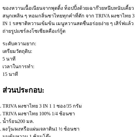
ของหวานเนื้อเนียนจากพุดดิ้ง ท็อปปิ้งด้วยเฉาก๊วยหนึบหนับเคี้ยว
สนุกเพลิน ๆ หอมกลิ่นชาไทยทุกคำที่ตัก จาก TRIVA ผงชาไทย 3
IN 1 รสชาติหวานเข้มข้น เมนูหวานสดชื่นอร่อยง่าย ๆ เสิร์ฟแล้ว
ถ่ายรูปแชร์ลงโซเชียลคือเก๋กู้ด
ระดับความยาก:
เตรียมวัตถุดิบ:
5
นาที
เวลาในการทำ:
15
นาที
ส่วนประกอบ:
TRIVA ผงชาไทย 3 IN 1 1 ซอง/35 กรัม
TRIVA ผงชาไทย 100% 1/4 ช้อนชา
น้ำร้อน200 มล.
ผงวุ้น/ผงหรือแผ่นเจลาติน1 ½ ช้อนชา
นมข้นหวาน 1 ช้อนโต๊ะ