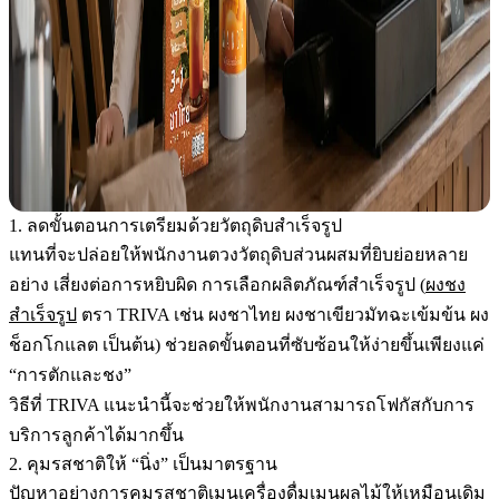
1. ลดขั้นตอนการเตรียมด้วยวัตถุดิบสำเร็จรูป
แทนที่จะปล่อยให้พนักงานตวงวัตถุดิบส่วนผสมที่ยิบย่อยหลาย
อย่าง เสี่ยงต่อการหยิบผิด การเลือกผลิตภัณฑ์สำเร็จรูป (
ผงชง
สำเร็จรูป
ตรา TRIVA เช่น ผงชาไทย ผงชาเขียวมัทฉะเข้มข้น ผง
ช็อกโกแลต เป็นต้น) ช่วยลดขั้นตอนที่ซับซ้อนให้ง่ายขึ้นเพียงแค่
“การตักและชง”
วิธีที่ TRIVA แนะนำนี้จะช่วยให้พนักงานสามารถโฟกัสกับการ
บริการลูกค้าได้มากขึ้น
2. คุมรสชาติให้ “นิ่ง” เป็นมาตรฐาน
ปัญหาอย่างการคุมรสชาติเมนูเครื่องดื่มเมนูผลไม้ให้เหมือนเดิม